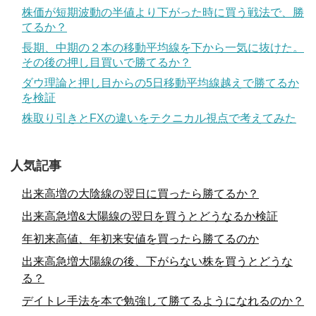
株価が短期波動の半値より下がった時に買う戦法で、勝
てるか？
長期、中期の２本の移動平均線を下から一気に抜けた。
その後の押し目買いで勝てるか？
ダウ理論と押し目からの5日移動平均線越えで勝てるか
を検証
株取り引きとFXの違いをテクニカル視点で考えてみた
人気記事
出来高増の大陰線の翌日に買ったら勝てるか？
出来高急増&大陽線の翌日を買うとどうなるか検証
年初来高値、年初来安値を買ったら勝てるのか
出来高急増大陽線の後、下がらない株を買うとどうな
る？
デイトレ手法を本で勉強して勝てるようになれるのか？