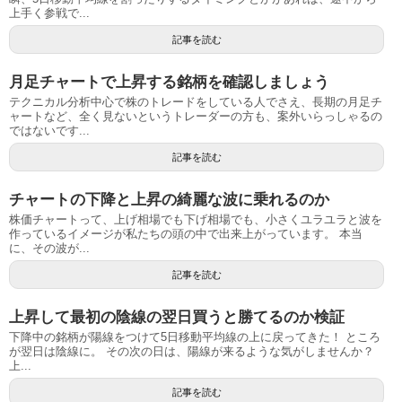
上手く参戦で...
記事を読む
月足チャートで上昇する銘柄を確認しましょう
テクニカル分析中心で株のトレードをしている人でさえ、長期の月足チ
ャートなど、全く見ないというトレーダーの方も、案外いらっしゃるの
ではないです...
記事を読む
チャートの下降と上昇の綺麗な波に乗れるのか
株価チャートって、上げ相場でも下げ相場でも、小さくユラユラと波を
作っているイメージが私たちの頭の中で出来上がっています。 本当
に、その波が...
記事を読む
上昇して最初の陰線の翌日買うと勝てるのか検証
下降中の銘柄が陽線をつけて5日移動平均線の上に戻ってきた！ ところ
が翌日は陰線に。 その次の日は、陽線が来るような気がしませんか？
上...
記事を読む