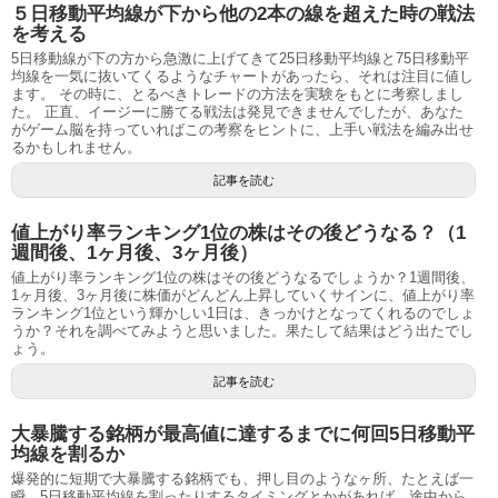
５日移動平均線が下から他の2本の線を超えた時の戦法
を考える
5日移動線が下の方から急激に上げてきて25日移動平均線と75日移動平
均線を一気に抜いてくるようなチャートがあったら、それは注目に値し
ます。 その時に、とるべきトレードの方法を実験をもとに考察しまし
た。 正直、イージーに勝てる戦法は発見できませんでしたが、あなた
がゲーム脳を持っていればこの考察をヒントに、上手い戦法を編み出せ
るかもしれません。
記事を読む
値上がり率ランキング1位の株はその後どうなる？（1
週間後、1ヶ月後、3ヶ月後）
値上がり率ランキング1位の株はその後どうなるでしょうか？1週間後、
1ヶ月後、3ヶ月後に株価がどんどん上昇していくサインに、値上がり率
ランキング1位という輝かしい1日は、きっかけとなってくれるのでしょ
うか？それを調べてみようと思いました。果たして結果はどう出たでし
ょう。
記事を読む
大暴騰する銘柄が最高値に達するまでに何回5日移動平
均線を割るか
爆発的に短期で大暴騰する銘柄でも、押し目のようなヶ所、たとえば一
瞬、5日移動平均線を割ったりするタイミングとかがあれば、途中から