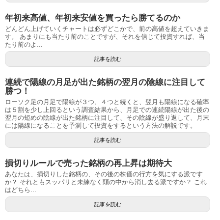
年初来高値、年初来安値を買ったら勝てるのか
どんどん上げていくチャートは必ずどこかで、前の高値を超えていきま
す。 あまりにも当たり前のことですが、それを信じて投資すれば、当
たり前のよ...
記事を読む
連続で陽線の月足が出た銘柄の翌月の陰線に注目して
勝つ！
ローソク足の月足で陽線が３つ、４つと続くと、翌月も陽線になる確率
は５割を少し上回るという調査結果から、月足での連続陽線が出た後の
翌月の短めの陰線が出た銘柄に注目して、その陰線が盛り返して、月末
には陽線になることを予測して投資をするという方法の解説です。
記事を読む
損切りルールで売った銘柄の再上昇は期待大
あなたは、損切りした銘柄の、その後の株価の行方を気にする派です
か？ それともスッパリと未練なく頭の中から消し去る派ですか？ これ
はどちら...
記事を読む