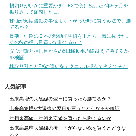
損切りがいかに重要かを、FXで負け続けた2年9ヶ月を
振り返って痛感した日。
株価が短期波動の半値より下がった時に買う戦法で、勝
てるか？
長期、中期の２本の移動平均線を下から一気に抜けた。
その後の押し目買いで勝てるか？
ダウ理論と押し目からの5日移動平均線越えで勝てるか
を検証
株取り引きとFXの違いをテクニカル視点で考えてみた
人気記事
出来高増の大陰線の翌日に買ったら勝てるか？
出来高急増&大陽線の翌日を買うとどうなるか検証
年初来高値、年初来安値を買ったら勝てるのか
出来高急増大陽線の後、下がらない株を買うとどうな
る？